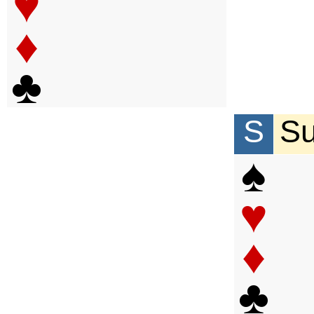
♥
♦
♣
S
S
♠
♥
♦
♣