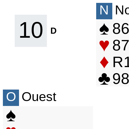
N
N
♠
10
8
D
♥
8
♦
R
♣
9
O
Ouest
♠