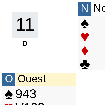
N
N
♠
11
♥
D
♦
♣
O
Ouest
♠
9
4
3