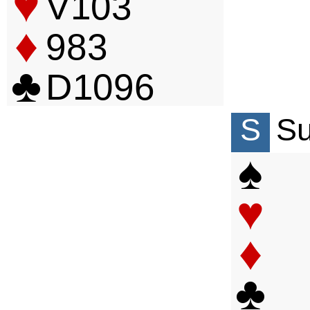
♥
V
10
3
♦
9
8
3
♣
D
10
9
6
S
S
♠
♥
♦
♣