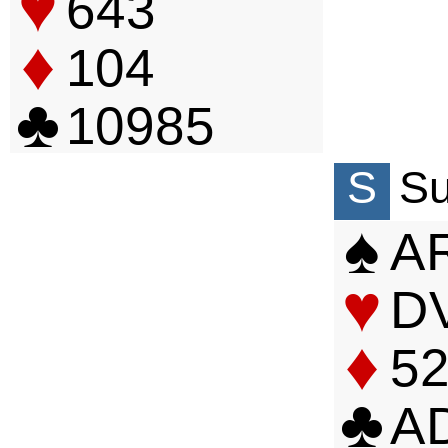
♥
6
4
3
♦
10
4
♣
10
9
8
5
S
S
♠
A
♥
D
♦
5
♣
A