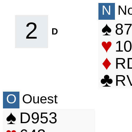
N
N
♠
2
8
D
♥
10
♦
R
♣
R
O
Ouest
♠
D
9
5
3