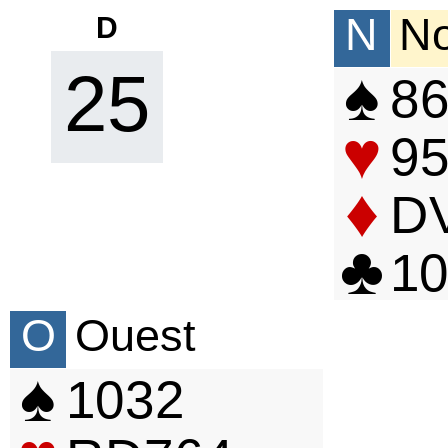
N
N
D
♠
25
8
♥
9
♦
D
♣
10
O
Ouest
♠
10
3
2