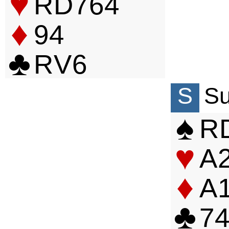
♥
R
D
7
6
4
♦
9
4
♣
R
V
6
S
S
♠
R
♥
A
♦
A
♣
7